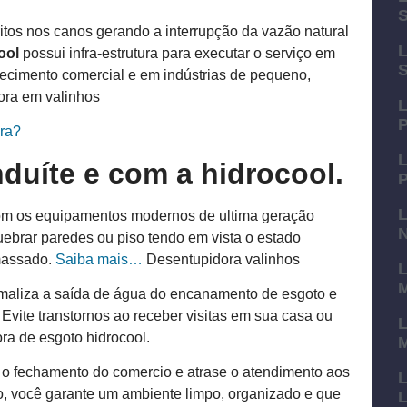
itos nos canos gerando a interrupção da vazão natural
L
ool
possui infra-estrutura para executar o serviço em
S
lecimento comercial e em indústrias de pequeno,
ora em valinhos
L
P
ora?
L
nduíte e com a
hidro
cool.
P
L
m os equipamentos modernos de ultima geração
uebrar paredes ou piso tendo em vista o estado
massado.
Saiba mais…
Desentupidora valinhos
L
aliza a saída de água do encanamento de esgoto e
Evite transtornos ao receber visitas em sua casa ou
L
ra de esgoto hidrocool.
 o fechamento do comercio e atrase o atendimento aos
L
o, você garante um ambiente limpo, organizado e que
L