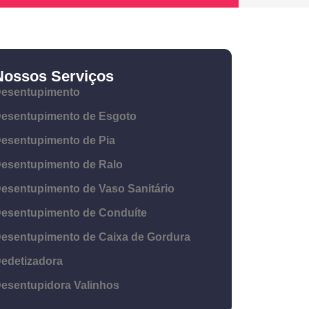
Nossos Serviços
esentupimento
esentupimento de Esgoto
esentupimento de Pia
esentupimento de Ralo
esentupimento de Vaso Sanitário
esentupimento de Conduíte
esentupimento de Caixa de Gordura
edetizadora
esentupidora Valinhos