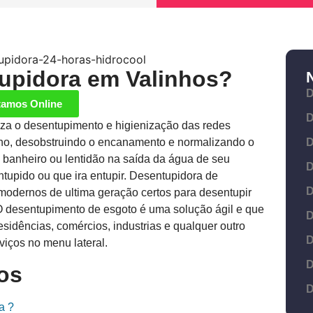
tupidora em Valinhos?
D
tamos Online
D
iza o desentupimento e higienização das redes
ano, desobstruindo o encanamento e normalizando o
D
 banheiro ou lentidão na saída da água de seu
D
ntupido ou que ira entupir. Desentupidora de
D
odernos de ultima geração certos para desentupir
O desentupimento de esgoto é uma solução ágil e que
D
esidências, comércios, industrias e qualquer outro
D
iços no menu lateral.
D
os
D
a ?