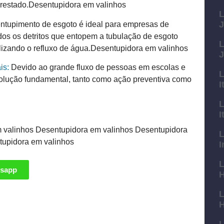
o prestado.Desentupidora em valinhos
L
J
tupimento de esgoto é ideal para empresas de
odos os detritos que entopem a tubulação de esgoto
L
alizando o refluxo de água.Desentupidora em valinhos
J
is:
Devido ao grande fluxo de pessoas em escolas e
L
solução fundamental, tanto como ação preventiva como
I
L
I
 valinhos Desentupidora em valinhos Desentupidora
L
tupidora em valinhos
I
L
tsapp
H
L