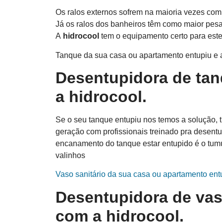
Os ralos externos sofrem na maioria vezes com 
Já os ralos dos banheiros têm como maior pes
A
hidro
cool
tem o equipamento certo para est
Tanque da sua casa ou apartamento entupiu e 
Desentupidora de tan
a
hidro
cool
.
Se o seu tanque entupiu nos temos a solução,
geração com profissionais treinado pra desent
encanamento do tanque estar entupido é o tu
valinhos
Vaso sanitário da sua casa ou apartamento ent
Desentupidora de vaso
com a
hidro
cool
.