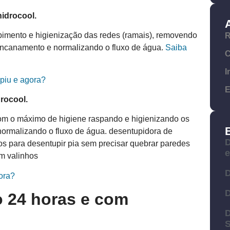
hidro
cool
.
pimento e higienização das redes (ramais), removendo
R
 encanamento e normalizando o fluxo de água.
Saiba
C
I
upiu e agora?
E
dro
cool
.
om o máximo de higiene raspando e higienizando os
ormalizando o fluxo de água. desentupidora de
D
s para desentupir pia sem precisar quebrar paredes
m valinhos
D
ora?
D
o 24 horas e com
D