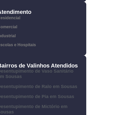
Atendimento
esidencial
omercial
ndustrial
scolas e Hospitais
Bairros de Valinhos Atendidos
esentupimento de Vaso Sanitário
em Sousas
esentupimento de Ralo em Sousas
esentupimento de Pia em Sousas
esentupimento de Mictório em
Sousas