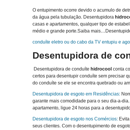
O entupimento ocorre devido o acumulo de detr
da água pela tubulação. Desentupidora
hidro
c
casas e apartamentos, qualquer tipo de estabe
médio e grande porte.Saiba mais…Desentupid
conduíte eletro ou do cabo da TV entupiu e ag
Desentupidora de co
Desentupidora de conduíte
hidro
cool
conta co
certos para desentupir conduíte sem precisar q
do conduíte se ele se encontra quebrado ou a
Desentupidora de esgoto em Residências:
Norm
garante mais comodidade para o seu dia-a-dia. 
apartamento, ligue 24 horas para a desentupido
Desentupidora de esgoto nos Comércios:
Evita
seus clientes. Com o desentupimento de esgot