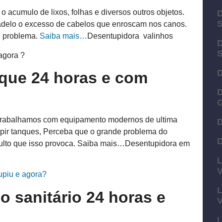
o acumulo de lixos, folhas e diversos outros objetos.
D
adelo o excesso de cabelos que enroscam nos canos.
e problema.
Saiba mais…
Desentupidora valinhos
D
agora ?
D
que 24 horas e com
D
G
 trabalhamos com equipamento modernos de ultima
D
upir tanques, Perceba que o grande problema do
D
multo que isso provoca. Saiba mais…Desentupidora em
L
V
upiu e agora?
L
 sanitário 24 horas e
L