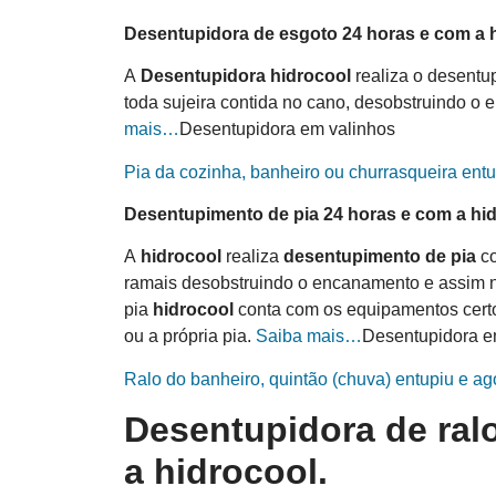
Desentupidora de esgoto 24 horas e com a
A
Desentupidora
hidro
cool
realiza o desentu
toda sujeira contida no cano, desobstruindo o
mais…
Desentupidora em valinhos
Pia da cozinha, banheiro ou churrasqueira ent
Desentupimento de pia 24 horas e com a
hi
A
hidro
cool
realiza
desentupimento de pia
c
ramais desobstruindo o encanamento e assim n
pia
hidro
cool
conta com os equipamentos certo
ou a própria pia.
Saiba mais…
Desentupidora e
Ralo do banheiro, quintão (chuva) entupiu e ag
Desentupidora de ral
a
hidro
cool
.